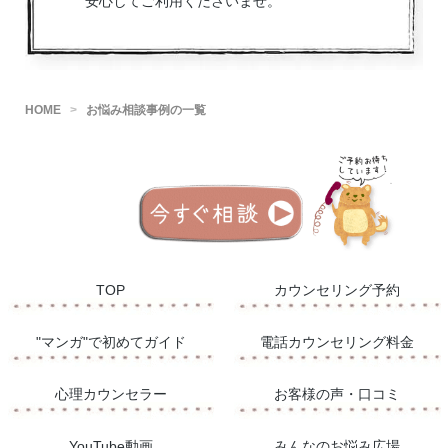
安心してご利用くださいませ。
​HOME
お悩み相談事例の一覧
TOP
カウンセリング予約
"マンガ"で初めてガイド
電話カウンセリング料金
心理カウンセラー
お客様の声・口コミ
YouTube動画
​みんなのお悩み広場